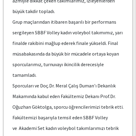
azmiyle dikkat çeken takımlarımız, izleyenlerden
ÖĞRENCİ
büyük takdir topladı.
Grup maçlarından itibaren başarılı bir performans
ARAŞTIRMA
sergileyen SBBF Volley kadın voleybol takımımız, yarı
finalde rakibini mağlup ederek finale yükseldi. Final
müsabakasında da büyük bir mücadele ortaya koyan
KALİTE
sporcularımız, turnuvayı ikincilik derecesiyle
tamamladı.
TOPLUMSAL KATKI
Sporcuları ve Doç.Dr. Meral Çalış Duman'ı Dekanlık
Makamında kabul eden Fakültemiz Dekanı Prof.Dr.
E-HİZMET
Oğuzhan Göktolga, sporcu öğrencilerimizi tebrik etti.
Fakültemizi başarıyla temsil eden SBBF Volley
İLETİŞİM
ve Akademi Set kadın voleybol takımlarımızı tebrik