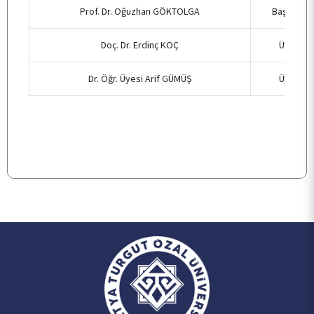
Prof. Dr. Oğuzhan GÖKTOLGA
Başkan
BÖLÜMLER
Doç. Dr. Erdinç KOÇ
Üye
Dr. Öğr. Üyesi Arif GÜMÜŞ
Üye
ÖĞRENCİ
ARAŞTIRMA
KALİTE
TOPLUMSAL KATKI
E-HİZMET