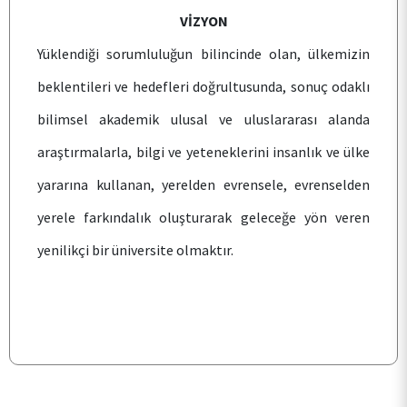
ARAŞTIRMA
VİZYON
Yüklendiği sorumluluğun bilincinde olan, ülkemizin
KALİTE
beklentileri ve hedefleri doğrultusunda, sonuç odaklı
bilimsel akademik ulusal ve uluslararası alanda
TOPLUMSAL KATKI
araştırmalarla, bilgi ve yeteneklerini insanlık ve ülke
yararına kullanan, yerelden evrensele, evrenselden
E-HİZMET
yerele farkındalık oluşturarak geleceğe yön veren
yenilikçi bir üniversite olmaktır.
İLETİŞİM