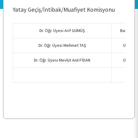
Yatay Geçiş/İntibak/Muafiyet Komisyonu
PERSONEL
Dr. Öğr. Üyesi Arif GÜMÜŞ
Başkan
BÖLÜMLER
Dr. Öğr. Üyesi Mehmet TAŞ
Üye
ÖĞRENCİ
Dr. Öğr. Üyesi Mevlüt Anıl FİDAN
Üye
ARAŞTIRMA
KALİTE
TOPLUMSAL KATKI