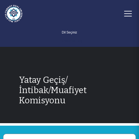
Powered by
Yatay Geçiş/
İntibak/Muafiyet
Komisyonu
ANA SAYFA
KURUMSAL