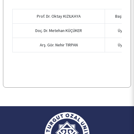
Prof. Dr. Oktay KIZILKAYA
Başkan
BÖLÜMLER
Doç. Dr. Metehan KÜÇÜKER
Üye
ÖĞRENCİ
Arş. Gör. Nehir TIRPAN
Üye
ARAŞTIRMA
KALİTE
TOPLUMSAL KATKI
E-HİZMET