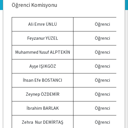
Öğrenci Komisyonu
ANA SAYFA
Ali Emre ÜNLÜ
Öğrenci
Feyzanur YÜZEL
Öğrenci
KURUMSAL
Muhammed Yusuf ALPTEKİN
Öğrenci
PERSONEL
Ayşe IŞIKGÖZ
Öğrenci
BÖLÜMLER
İhsan Efe BOSTANCI
Öğrenci
Zeynep ÖZDEMİR
Öğrenci
ÖĞRENCİ
İbrahim BARLAK
Öğrenci
ARAŞTIRMA
Zehra Nur DEMİRTAŞ
Öğrenci