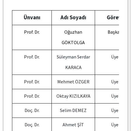
KURUMSAL
Ünvanı
Adı Soyadı
Görevi
Prof. Dr.
Oğuzhan
Başkan
PERSONEL
GÖKTOLGA
BÖLÜMLER
Prof. Dr.
Süleyman Serdar
Üye
KARACA
ÖĞRENCİ
Prof. Dr.
Mehmet ÖZGER
Üye
Prof. Dr.
Oktay KIZILKAYA
Üye
ARAŞTIRMA
Doç. Dr.
Selim DEMEZ
Üye
KALİTE
Doç. Dr.
Ahmet ŞİT
Üye