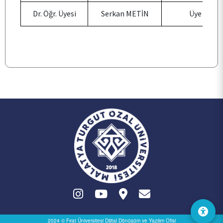
Dr. Öğr. Üyesi
Serkan METİN
Üye
TOPLUMSAL KATKI
E-HİZMET
İLETİŞİM
2024 © Fırat Üniversitesi
Dijital Dönüşüm ve Yazılım Ofisi