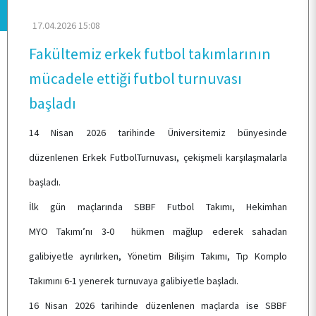
ANA SAYFA
17.04.2026 15:08
Fakültemiz erkek futbol takımlarının
KURUMSAL
mücadele ettiği futbol turnuvası
başladı
PERSONEL
14 Nisan 2026 tarihinde Üniversitemiz bünyesinde
düzenlenen Erkek FutbolTurnuvası, çekişmeli karşılaşmalarla
BÖLÜMLER
başladı.
İlk gün maçlarında SBBF Futbol Takımı, Hekimhan
ÖĞRENCİ
MYO Takımı’nı 3-0 hükmen mağlup ederek sahadan
galibiyetle ayrılırken, Yönetim Bilişim Takımı, Tıp Komplo
ARAŞTIRMA
Takımını 6-1 yenerek turnuvaya galibiyetle başladı.
16 Nisan 2026 tarihinde düzenlenen maçlarda ise SBBF