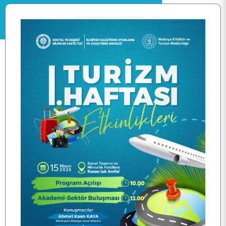
ANA SAYFA
KURUMSAL
PERSONEL
BÖLÜMLER
ÖĞRENCİ