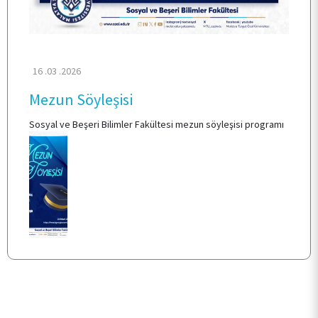
ARAŞTIRMA
KALİTE
16 .03 .2026
Mezun Söyleşisi
TOPLUMSAL KATKI
Sosyal ve Beşeri Bilimler Fakültesi mezun söyleşisi programı
E-HİZMET
İLETİŞİM