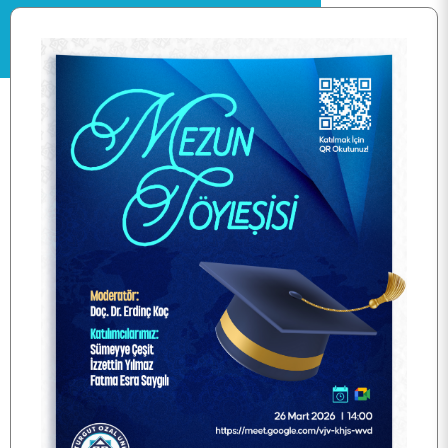
ANA SAYFA
KURUMSAL
PERSONEL
BÖLÜMLER
ÖĞRENCİ