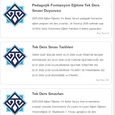
Pedagojik Formasyon Eğitimi Tek Ders
Sınavı Duyurusu
2025-2026 Eğitim-Öğretim Yılı Bahar Yarıyılı pedagojik formasyon
eğitim programı tek ders sınavları, 16 Temmuz 2026 tarihinde saat
13:00'te İnönü Üniversitesi Eğitim Fakültesi A blokta yapılacaktır.
Per Tem 9
Tek Ders Sınav Tarihleri
TARİH SAAT BÖLÜM SINIF 01.07.2026 13:00 YÖNETİM BİLİŞİM
SİSTEMLERİ 201 02.07.2026 13:00 TURİZM İŞLETMECİLİĞİ 202
02.07.2026 13:00 ULUSLARARASI İŞLETME YÖNETİMİ 202
02.07.2026 13:00 ULUSLARARASI TİCARET VE FİNANSMAN 202
02.07.2026 13:00 MUHASEBE ve FİNANS ...
ANA SAYFA
Sal Haz 30
Tek Ders Sınavları
KURUMSAL
2025-2026 Eğitim Öğretim Yılı Bahar Yarıyılı final ve bütünleme
sınavları sonunda Üniversitemiz Ön Lisans ve Lisans Eğitim Öğretim
Yönetmeliğinin 22. Maddesinin 7. Fıkrası gereğince tek ders