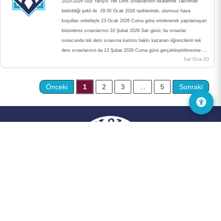
2025-2026 Güz Yarıyılı Tek Ders Sınavlarının Akademik Takvimde
belirtildiği şekli ile 29-30 Ocak 2026 tarihlerinde, olumsuz hava
koşulları sebebiyle 23 Ocak 2026 Cuma günü ertelenerek yapılamayan
bütünleme sınavlarının 10 Şubat 2026 Salı günü; bu sınavlar
sonucunda tek ders sınavına katılım hakkı kazanan öğrencilerin tek
ders sınavlarının da 13 Şubat 2026 Cuma günü gerçekleştirilmesine ...
Sal Oca 20
Önceki
1
2
3
...
5
Sonraki