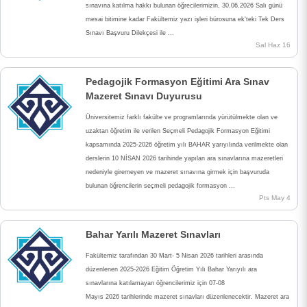
sınavına katılma hakkı bulunan öğrecilerimizin, 30.06.2026 Salı günü
PERSONEL
mesai bitimine kadar Fakültemiz yazı işleri bürosuna ek'teki Tek Ders
Sınavı Başvuru Dilekçesi ile ...
Sal Haz 16
BÖLÜMLER
Pedagojik Formasyon Eğitimi Ara Sınav
Mazeret Sınavı Duyurusu
ÖĞRENCİ
Üniversitemiz farklı fakülte ve programlarında yürütülmekte olan ve
uzaktan öğretim ile verilen Seçmeli Pedagojik Formasyon Eğitimi
kapsamında 2025-2026 öğretim yılı BAHAR yarıyılında verilmekte olan
ARAŞTIRMA
derslerin 10 NİSAN 2026 tarihinde yapılan ara sınavlarına mazeretleri
nedeniyle giremeyen ve mazeret sınavına girmek için başvuruda
bulunan öğrencilerin seçmeli pedagojik formasyon ...
Pts May 4
KALİTE
Bahar Yarılı Mazeret Sınavları
Fakültemiz tarafından 30 Mart- 5 Nisan 2026 tarihleri arasında
TOPLUMSAL KATKI
düzenlenen 2025-2026 Eğitim Öğretim Yılı Bahar Yarıyılı ara
sınavlarına katılamayan öğrencilerimiz için 07-08
Mayıs 2026 tarihlerinde mazeret sınavları düzenlenecektir. Mazeret ara