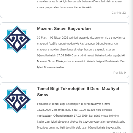
E-HİZMET
sınavlarına katılmak için başvuruda bulunan öğrencilerimizin mazeret
sınav progrmaları daha sonra ilan edilecektir. ...
Çar Nis 22
İLETİŞİM
Mazeret Sınavı Başvuruları
30 Mart - 05 Nisan 2026 tarihleri arasında düzenlenen vize sınavlarına
mazereti (sağlık raporu) nedeniyle katılamayan öğrencilerimiz için
mazeret sınavları düzenlenecek olup, başvuru yapmak isteyen
öğrencilerimizin 17.04.2026 Cuma günü mesai bitimine kadar aşağıdaki
Mazeret Sınav Dilekçesi ve mazeretini gösterir belgeyi Fakültemiz Yazı
İşleri Bürosuna teslim ...
Per Nis 9
Temel Bilgi Teknolojileri II Dersi Muafiyet
Sınavı
Fakültemiz Temel Bilgi Teknolojileri II dersi muafiyet sınavı
18.02.2026 Çarşamba günü saat: 11.00 da 202 nolu derslikte
yapılacaktır. Öğrencilerimizin 17.02.2026 Salı günü mesai bitimine
kadar yazı işleri bürosuna dilekçe ile başvuru yapmaları gerekmektedir.
Muafiyet sınavına ilgili dersi ilk defa alan öğrencilerimiz başvurabilir. ...
Cum Şub 13